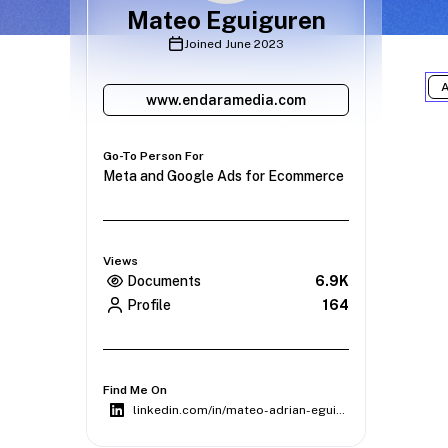
Mateo Eguiguren
Joined
June 2023
A
www.endaramedia.com
Go-To Person For
Meta and Google Ads for Ecommerce
Views
Documents
6.9K
Profile
164
Find Me On
linkedin.com/in/mateo-adrian-eguiguren-jacome/