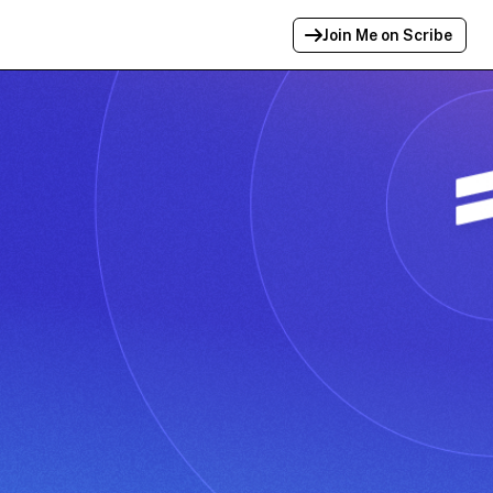
Join Me on Scribe
Profile Link Copied!
Link to
this
profile has been copied for
sharing.