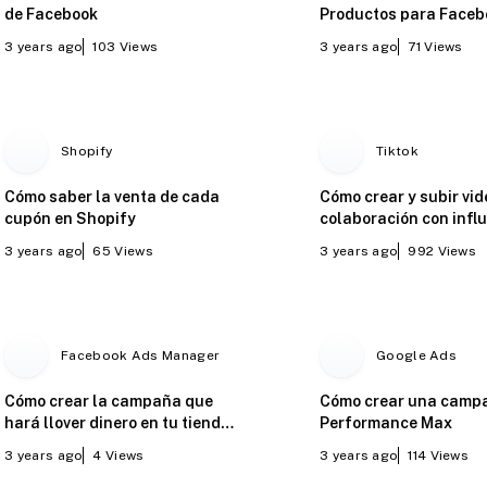
de Facebook
Productos para Faceb
3 years ago
103
Views
3 years ago
71
Views
Shopify
Tiktok
Cómo saber la venta de cada
Cómo crear y subir vid
cupón en Shopify
colaboración con infl
en TikTok Ads
3 years ago
65
Views
3 years ago
992
Views
Facebook Ads Manager
Google Ads
Cómo crear la campaña que
Cómo crear una camp
hará llover dinero en tu tienda
Performance Max
online - Ventas del catálogo
3 years ago
4
Views
3 years ago
114
Views